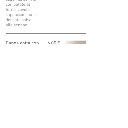
con patate al
forno, cavolo
cappuccio e una
delicata salsa
alla senape.
Panna cotta con
6,00 €
marmellata alle
arance
La nostra panna
cotta fatta in casa
guarnita con
marmellata di
arance artigianale.
Sapori semplici