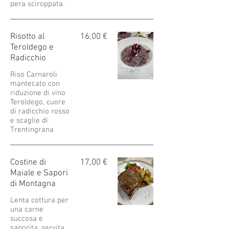
pera sciroppata.
Risotto al
16,00 €
Teroldego e
Radicchio
Riso Carnaroli
mantecato con
riduzione di vino
Teroldego, cuore
di radicchio rosso
e scaglie di
Trentingrana
Costine di
17,00 €
Maiale e Sapori
di Montagna
Lenta cottura per
una carne
succosa e
saporita, servita