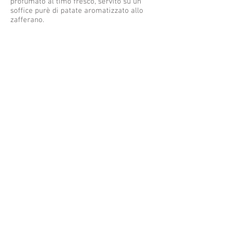
profumato al timo fresco, servito su un
soffice purè di patate aromatizzato allo
zafferano.
“ Il Dolce della Tradizione
”
Fragrante colomba di pasticceria
e cremoso gelato artigianale alla vaniglia
serviti con un calice di Vino Santo
€ 50.00
Costo a persona escluse le bevande