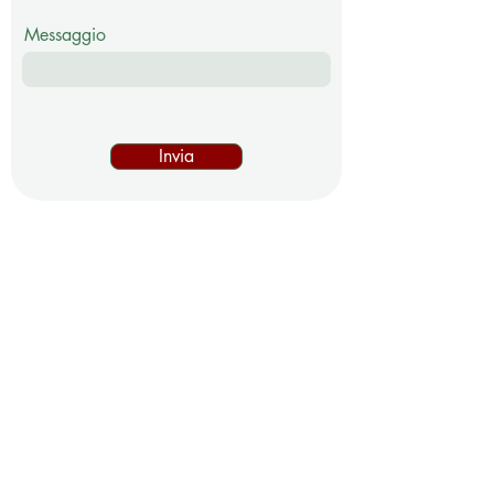
Messaggio
Invia
Rango-Standort, 115
38071 Bleggio Superiore TN
Tel .
0465-779317
Whatsapp
+39 379 204 8726
www.ilcatenaccio.com
P. MwSt.
02766310227