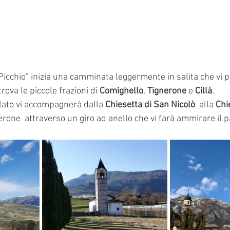
Il Picchio" inizia una camminata leggermente in salita che vi 
ova le piccole frazioni di 
Comighello
, 
Tignerone
 e 
Cillà
. 
lato vi accompagnerà dalla 
Chiesetta di San Nicolò
  alla 
Chi
erone  attraverso un giro ad anello che vi farà ammirare il 