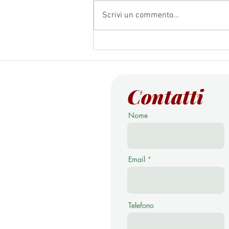
Scrivi un commento...
Museo delle Palafitte di Fiavé a
pochi km dal Borgo di Rango
Contatti
Nome
Email
Telefono