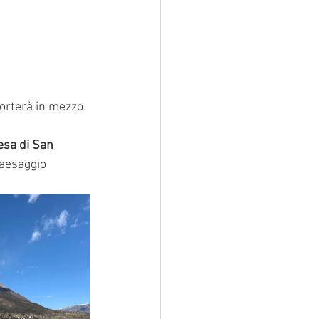
porterà in mezzo 
esa di San 
paesaggio 