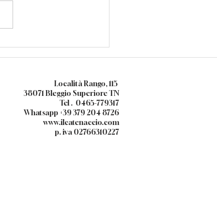
aggio nella preistoria tra
ologia e natura alla
rta delle palafitte
Località Rango, 115
38071 Bleggio Superiore TN​
Tel . 0465-779317
Whatsapp +39 379 204 8726
www.ilcatenaccio.com
p. iva 02766310227