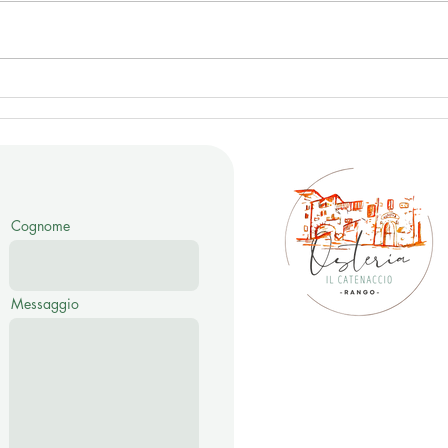
Da Lundo al Monte Casale
Un vi
passando da Malga Vigo e
arche
Malga Valbona
scope
Cognome
Messaggio