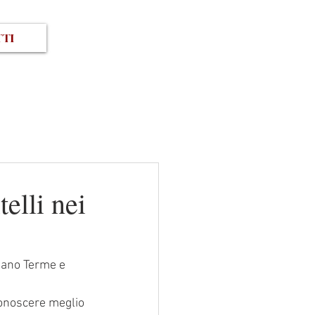
TI
elli nei
mano Terme e 
conoscere meglio 